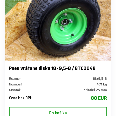
Pneu vrátane disku 18×9,5-8 / BTC004B
Rozmer
18x9,5-8
Nosnosť
471 kg
Montáž
hriadeľ 25 mm
80 EUR
Cena bez DPH
Do košíka