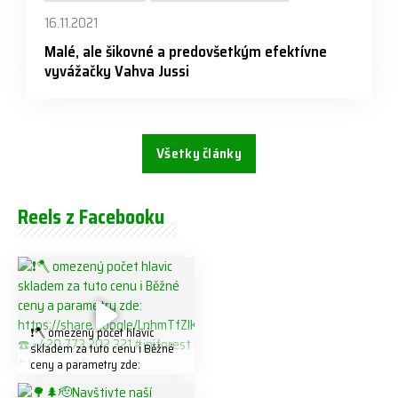
16.11.2021
Malé, ale šikovné a predovšetkým efektívne
vyvážačky Vahva Jussi
Všetky články
Reels z Facebooku
❗️🪓 omezený počet hlavic
skladem za tuto cenu ℹ️ Běžné
ceny a parametry zde:
https://share.google/LnhmTfZl
K8W5t7i6o ☎️ +420 773 202