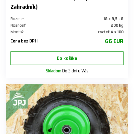
Zahradník)
Rozmer
18 x 9,5 - 8
Nosnosť
200 kg
Montáž
rozteč 4 x 100
66 EUR
Cena bez DPH
Do košíka
Skladom
Do 3 dní u Vás