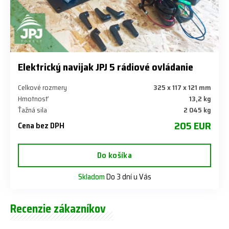
Elektrický navijak JPJ 5 rádiové ovládanie
Celkové rozmery
325 x 117 x 121 mm
Hmotnosť
13,2 kg
Ťažná sila
2 045 kg
205 EUR
Cena bez DPH
Do košíka
Skladom
Do 3 dní u Vás
Recenzie zákazníkov