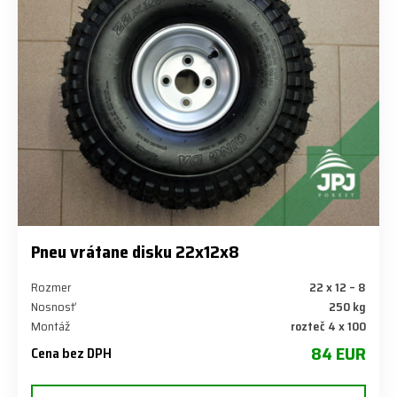
Pneu vrátane disku 22x12x8
Rozmer
22 x 12 – 8
Nosnosť
250 kg
Montáž
rozteč 4 x 100
84 EUR
Cena bez DPH