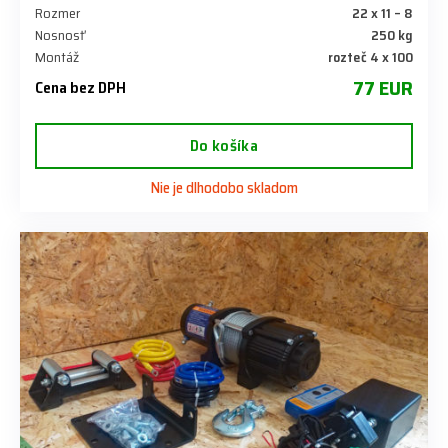
Rozmer
22 x 11 – 8
Nosnosť
250 kg
Montáž
rozteč 4 x 100
77 EUR
Cena bez DPH
Do košíka
Nie je dlhodobo skladom