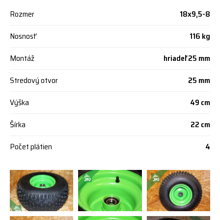
Rozmer
18x9,5-8
Nosnosť
116 kg
Montáž
hriadeľ 25 mm
Stredový otvor
25 mm
Výška
49 cm
Šírka
22 cm
Počet plátien
4