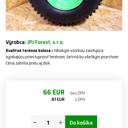
Výrobca:
JPJ Forest, s.r.o.
Kvalitné terénne kolesá
s hlbokým vzorkou zaisťujúca
vynikajúcu priestupnosť terénom, šetrná ku všetkým povrchom.
Cena zahŕňa pneu aj disk.
66 EUR
bez DPH
81 EUR
s DPH
Do košíka