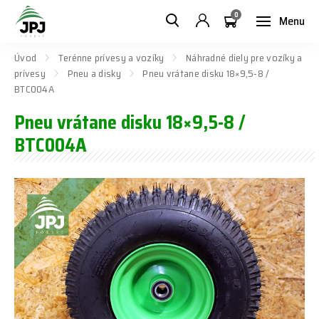
0
Menu
Úvod
Terénne prívesy a vozíky
Náhradné diely pre vozíky a
prívesy
Pneu a disky
Pneu vrátane disku 18×9,5-8 /
BTC004A
Pneu vrátane disku 18×9,5-8 /
BTC004A