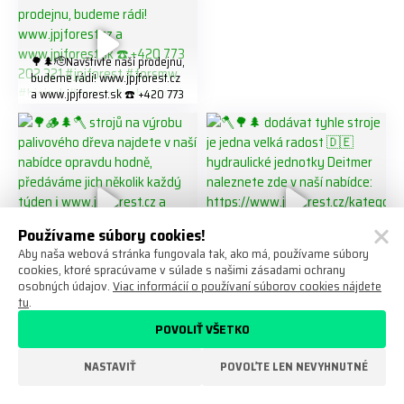
321 #jpjforest #forsmw
#firewood #
🌳🌲🫡Navštivte naší prodejnu,
budeme rádi! www.jpjforest.cz
a www.jpjforest.sk ☎️ +420 773
202 321 #jpjforest #forsmw
#biojack #regon #vahvajussi
Používame súbory cookies!
🌳🪵🌲🪓 strojů na výrobu
🪓🌳🌲 dodávat tyhle stroje je
Aby naša webová stránka fungovala tak, ako má, používame súbory
palivového dřeva najdete v
jedna velká radost 🇩🇪
cookies, ktoré spracúvame v súlade s našimi zásadami ochrany
naší nabídce opravdu hodně,
hydraulické jednotky Deitmer
osobných údajov.
Viac informácií o používaní súborov cookies nájdete
předáváme jich několik každý
naleznete zde v naší nabídce:
tu
.
týden ℹ️ www.jpjforest.cz a
https://www.jpjforest.cz/kateg
POVOLIŤ VŠETKO
www.jpjforest.sk ☎️ +420 773
orie/multifunkcni-rotacni-
202 321 #jpjforest #zetor
jednotky/ www.jpjforest.cz a
#firewood #regon
www.jpjforest.sk #jpjforest
NASTAVIŤ
POVOĽTE LEN NEVYHNUTNÉ
Objednajte kľudne po telefóne!
#firewoodproduction
#firewood #deitmer