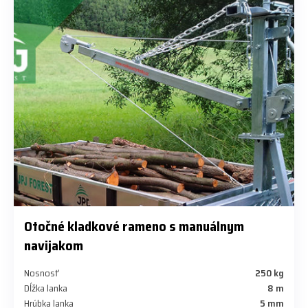
Otočné kladkové rameno s manuálnym
navijakom
Nosnosť
250 kg
Dĺžka lanka
8 m
Hrúbka lanka
5 mm