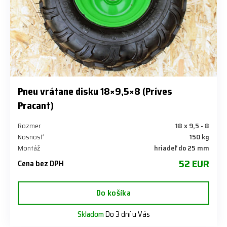
Pneu vrátane disku 18×9,5×8 (Príves
Pracant)
Rozmer
18 x 9,5 - 8
Nosnosť
150 kg
Montáž
hriadeľ do 25 mm
52 EUR
Cena bez DPH
Do košíka
Skladom
Do 3 dní u Vás