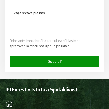
Odoslaním kontaktného formulára súhlasím so
spracovaním mnou poskytnutých údajov
Odoslať
JPJ Forest = Istota a Spoľahlivosť