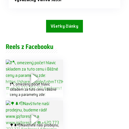
Všetky články
Reels z Facebooku
❗️🪓 omezený počet hlavic
skladem za tuto cenu ℹ️ Běžné
ceny a parametry zde:
https://share.google/LnhmTfZl
K8W5t7i6o ☎️ +420 773 202
321 #jpjforest #forsmw
#firewood #
🌳🌲🫡Navštivte naší prodejnu,