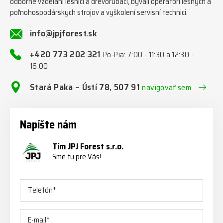
odborne vzdelaní lesníci a drevorubači, bývalí operátori lesných a
poľnohospodárskych strojov a vyškolení servisní technici.
info@jpjforest.sk
+420 773 202 321
Po-Pia: 7:00 - 11:30 a 12:30 -
16:00
Stará Paka – Ústí 78, 507 91
navigovať sem
Napíšte nám
Tím JPJ Forest s.r.o.
Sme tu pre Vás!