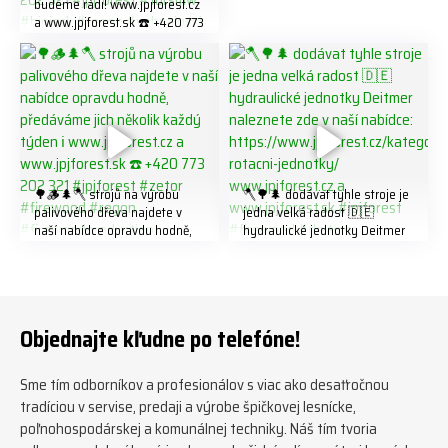
budeme rádi! www.jpjforest.cz
a www.jpjforest.sk ☎️ +420 773
202 321 #jpjforest #forsmw
#biojack #regon #vahvajussi
🌳🪵🌲🪓 strojů na výrobu
🪓🌳🌲 dodávat tyhle stroje je
palivového dřeva najdete v
jedna velká radost 🇩🇪
naší nabídce opravdu hodně,
hydraulické jednotky Deitmer
předáváme jich několik každý
naleznete zde v naší nabídce:
týden ℹ️ www.jpjforest.cz a
https://www.jpjforest.cz/kateg
www.jpjforest.sk ☎️ +420 773
orie/multifunkcni-rotacni-
202 321 #jpjforest #zetor
jednotky/ www.jpjforest.cz a
#firewood #regon
www.jpjforest.sk #jpjforest
Objednajte kľudne po telefóne!
#firewoodproduction
#firewood #deitmer
Sme tím odborníkov a profesionálov s viac ako desaťročnou
tradíciou v servise, predaji a výrobe špičkovej lesnícke,
poľnohospodárskej a komunálnej techniky. Náš tím tvoria