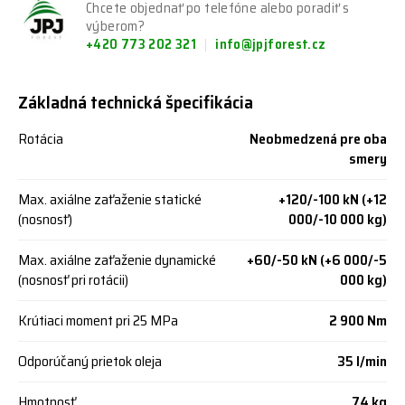
Chcete objednať po telefóne alebo poradiť s
výberom?
+420 773 202 321
info@jpjforest.cz
Základná technická špecifikácia
Rotácia
Neobmedzená pre oba
smery
Max. axiálne zaťaženie statické
+120/-100 kN (+12
(nosnosť)
000/-10 000 kg)
Max. axiálne zaťaženie dynamické
+60/-50 kN (+6 000/-5
(nosnosť pri rotácii)
000 kg)
Krútiaci moment pri 25 MPa
2 900 Nm
Odporúčaný prietok oleja
35 l/min
Hmotnosť
74 kg