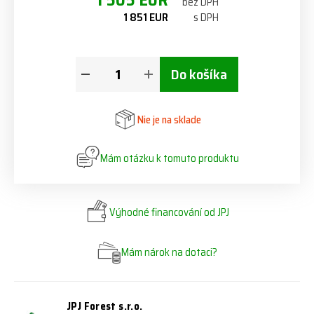
1 505 EUR
bez DPH
1 851 EUR
s DPH
Do košíka
Nie je na sklade
Mám otázku k tomuto produktu
Výhodné financování od JPJ
Mám nárok na dotaci?
JPJ Forest s.r.o.