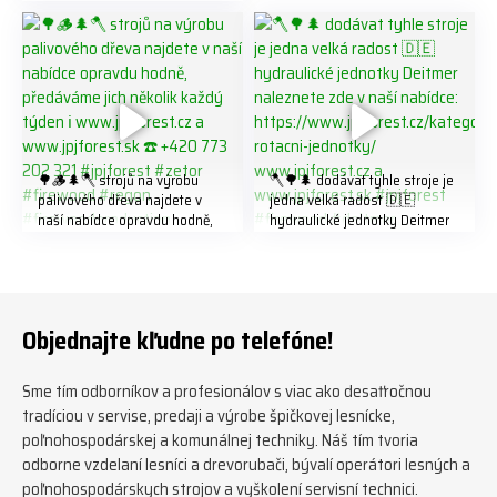
202 321 #jpjforest #forsmw
#biojack #regon #vahvajussi
🌳🪵🌲🪓 strojů na výrobu
🪓🌳🌲 dodávat tyhle stroje je
palivového dřeva najdete v
jedna velká radost 🇩🇪
naší nabídce opravdu hodně,
hydraulické jednotky Deitmer
předáváme jich několik každý
naleznete zde v naší nabídce:
týden ℹ️ www.jpjforest.cz a
https://www.jpjforest.cz/kateg
www.jpjforest.sk ☎️ +420 773
orie/multifunkcni-rotacni-
202 321 #jpjforest #zetor
jednotky/ www.jpjforest.cz a
#firewood #regon
www.jpjforest.sk #jpjforest
Objednajte kľudne po telefóne!
#firewoodproduction
#firewood #deitmer
Sme tím odborníkov a profesionálov s viac ako desaťročnou
tradíciou v servise, predaji a výrobe špičkovej lesnícke,
poľnohospodárskej a komunálnej techniky. Náš tím tvoria
odborne vzdelaní lesníci a drevorubači, bývalí operátori lesných a
poľnohospodárskych strojov a vyškolení servisní technici.