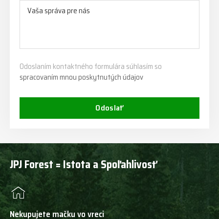
Odoslaním kontaktného formulára súhlasím so
spracovaním mnou poskytnutých údajov
Odoslať
JPJ Forest = Istota a Spoľahlivosť
Nekupujete mačku vo vreci