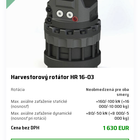
Harvestorový rotátor HR 16-03
Rotácia
Neobmedzená pre oba
smery
Max. axiálne zaťaženie statické
+160/-100 kN (+16
(nosnosť)
000/-10 000 kg)
Max. axiálne zaťaženie dynamické
+80/-50 kN (+8 000/-5
(nosnosť pri rotácii)
000 kg)
1 630 EUR
Cena bez DPH