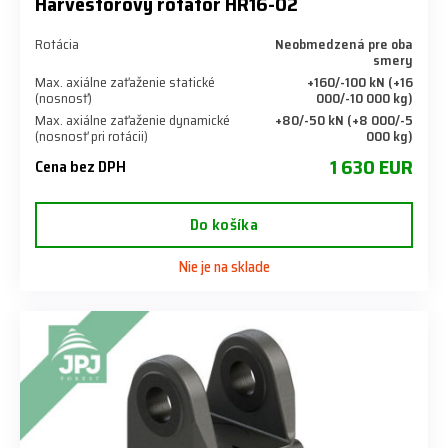
Harvestorový rotátor HR16-02
Rotácia
Neobmedzená pre oba
smery
Max. axiálne zaťaženie statické
+160/-100 kN (+16
(nosnosť)
000/-10 000 kg)
Max. axiálne zaťaženie dynamické
+80/-50 kN (+8 000/-5
(nosnosť pri rotácii)
000 kg)
1 630 EUR
Cena bez DPH
Do košíka
Nie je na sklade