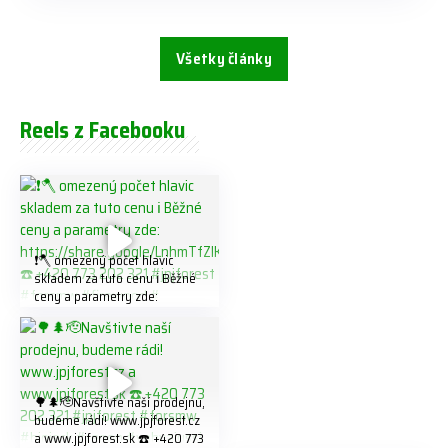
Všetky články
Reels z Facebooku
❗️🪓 omezený počet hlavic
skladem za tuto cenu ℹ️ Běžné
ceny a parametry zde:
https://share.google/LnhmTfZl
K8W5t7i6o ☎️ +420 773 202
321 #jpjforest #forsmw
#firewood #
🌳🌲🫡Navštivte naší prodejnu,
budeme rádi! www.jpjforest.cz
a www.jpjforest.sk ☎️ +420 773