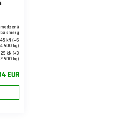
bmedzená
oba smery
45 kN (+6
4 500 kg)
-25 kN (+3
2 500 kg)
34 EUR