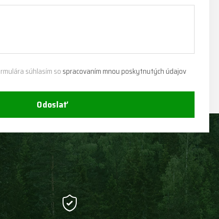
rmulára súhlasím so
spracovaním mnou poskytnutých údajov
Odoslať