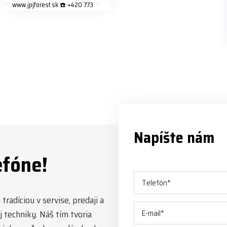
www.jpjforest.sk ☎️ +420 773
202 321 #jpjforest #forsmw
#biojack #regon #vahvajussi
Napíšte nám
efóne!
radíciou v servise, predaji a
 techniky. Náš tím tvoria