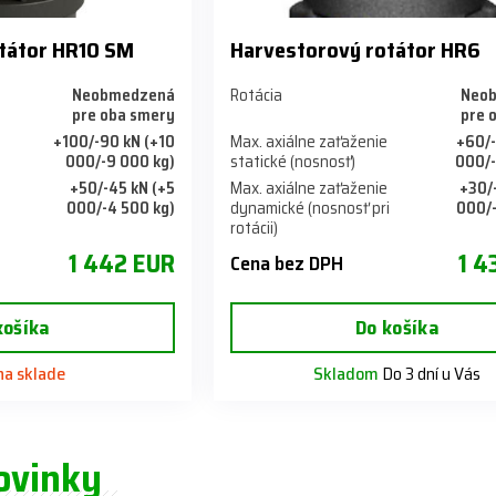
tátor HR10 SM
Harvestorový rotátor HR6
Neobmedzená
Rotácia
Neo
pre oba smery
pre 
+100/-90 kN (+10
Max. axiálne zaťaženie
+60/-
000/-9 000 kg)
statické (nosnosť)
000/-
+50/-45 kN (+5
Max. axiálne zaťaženie
+30/
i
000/-4 500 kg)
dynamické (nosnosť pri
000/-
rotácii)
1 442 EUR
1 4
Cena bez DPH
košíka
Do košíka
 na sklade
Skladom
Do 3 dní u Vás
ovinky