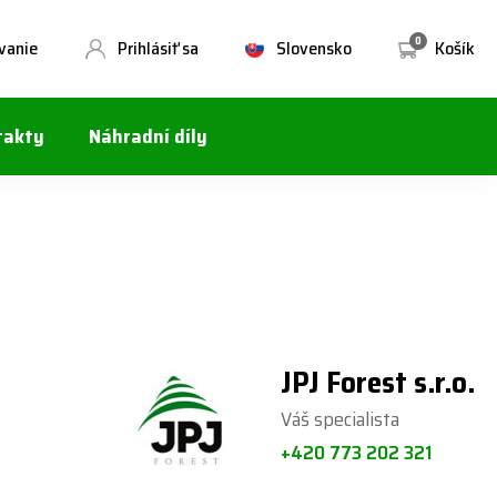
0
vanie
Prihlásiť sa
Slovensko
Košík
takty
Náhradní díly
JPJ Forest s.r.o.
Váš specialista
+420 773 202 321