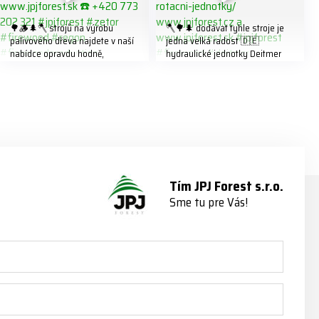
🌳🪵🌲🪓 strojů na výrobu
🪓🌳🌲 dodávat tyhle stroje je
palivového dřeva najdete v naší
jedna velká radost 🇩🇪
nabídce opravdu hodně,
hydraulické jednotky Deitmer
předáváme jich několik každý
naleznete zde v naší nabídce:
týden ℹ️ www.jpjforest.cz a
https://www.jpjforest.cz/kategori
www.jpjforest.sk ☎️ +420 773
e/multifunkcni-rotacni-jednotky/
202 321 #jpjforest #zetor
www.jpjforest.cz a
#firewood #regon
www.jpjforest.sk #jpjforest
#firewoodproduction
#firewood #deitmer
Tím JPJ Forest s.r.o.
Sme tu pre Vás!