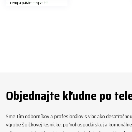
ceny a parametry zde:
https://share.google/LnhmTfZlK
8W5t7i6o ☎️ +420 773 202 321
#jpjforest #forsmw #firewood
#
Objednajte kľudne po tel
Sme tím odborníkov a profesionálov s viac ako desaťročnou t
výrobe špičkovej lesnícke, poľnohospodárskej a komunálnej