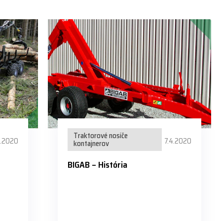
Traktorové nosiče
4.2020
7.4.2020
kontajnerov
BIGAB – História