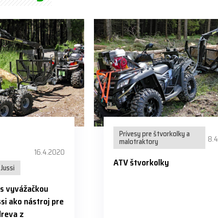
Prívesy pre štvorkolky a
8.
malotraktory
16.4.2020
ATV štvorkolky
Jussi
 s vyvážačkou
si ako nástroj pre
dreva z