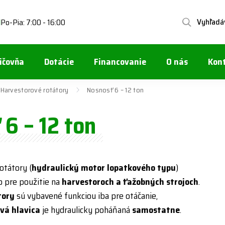
Vyhľadá
Po-Pia: 7:00 - 16:00
1
ičovňa
Dotácie
Financovanie
O nás
Kon
Harvestorové rotátory
Nosnosť 6 – 12 ton
6 – 12 ton
otátory (
hydraulický motor lopatkového typu
)
 pre použitie na
harvestoroch a ťažobných strojoch
.
tory
sú vybavené funkciou iba pre otáčanie,
vá hlavica
je hydraulicky poháňaná
samostatne
.