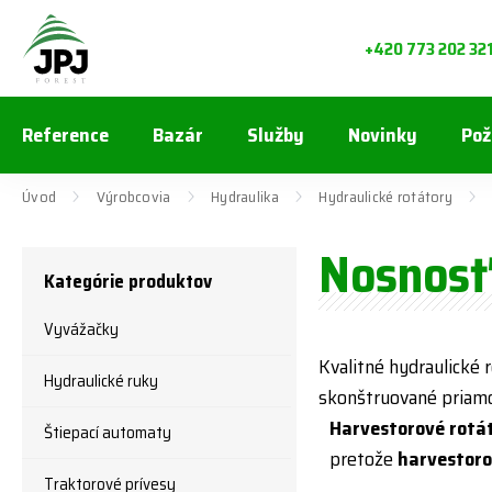
+420 773 202 32
Reference
Bazár
Služby
Novinky
Pož
Úvod
Výrobcovia
Hydraulika
Hydraulické rotátory
Nosnosť 
Kategórie produktov
Vyvážačky
Kvalitné hydraulické r
Hydraulické ruky
skonštruované priamo
Harvestorové rotá
Štiepací automaty
pretože
harvestoro
Traktorové prívesy