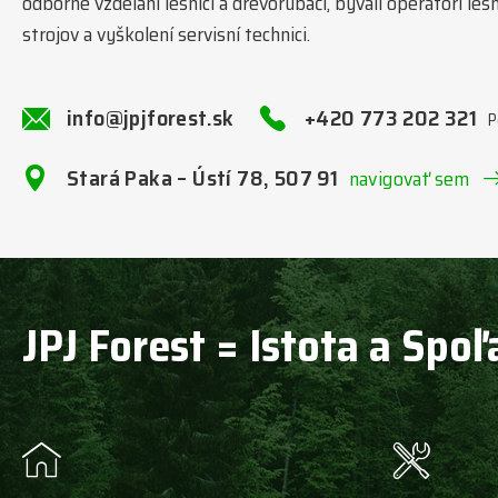
odborne vzdelaní lesníci a drevorubači, bývalí operátori l
strojov a vyškolení servisní technici.
info@jpjforest.sk
+420 773 202 321
P
Stará Paka – Ústí 78, 507 91
navigovať sem
JPJ Forest = Istota a Spoľ