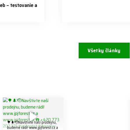
eb – testovanie a
Všetky články
🌳🌲🫡Navštivte naší prodejnu,
budeme rádi! www.jpjforest.cz a