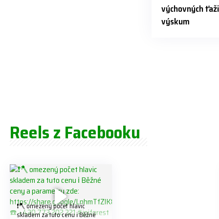
výchovných ťaži
výskum
Reels z Facebooku
❗️🪓 omezený počet hlavic
skladem za tuto cenu ℹ️ Běžné