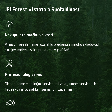
JPJ Forest = Istota a Spoľahlivosť
Nekupujete mačku vo vreci
V našom areáli máme rozsiahlu predajňu a mnoho skladových
strojov, môžete si ich prezrieť a vyskúšať!
Profesionálny servis
Disponujeme mobilnými servisnými vozy, tímom servisných
technikov a rozsiahlym servisným zázemím.