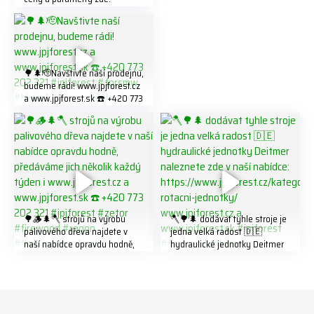
https://share.google/LnhmTfZl
K8W5t7i6o ☎️ +420 773 202
321 #jpjforest #forsmw
#firewood #
🌳🌲🫡Navštivte naší prodejnu,
budeme rádi! www.jpjforest.cz
a www.jpjforest.sk ☎️ +420 773
202 321 #jpjforest #forsmw
#biojack #regon #vahvajussi
🌳🪵🌲🪓 strojů na výrobu
🪓🌳🌲 dodávat tyhle stroje je
palivového dřeva najdete v
jedna velká radost 🇩🇪
naší nabídce opravdu hodně,
hydraulické jednotky Deitmer
předáváme jich několik každý
naleznete zde v naší nabídce:
týden ℹ️ www.jpjforest.cz a
https://www.jpjforest.cz/kateg
www.jpjforest.sk ☎️ +420 773
orie/multifunkcni-rotacni-
202 321 #jpjforest #zetor
jednotky/ www.jpjforest.cz a
#firewood #regon
www.jpjforest.sk #jpjforest