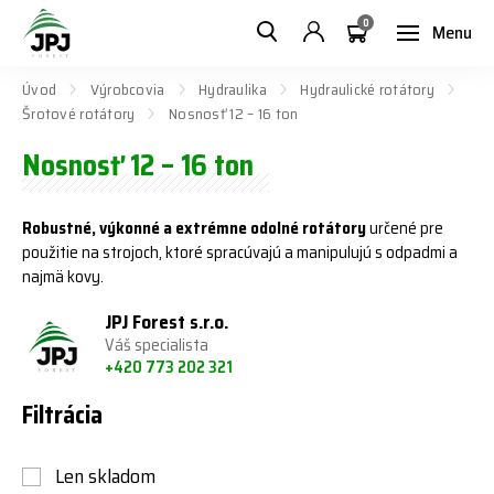
0
Menu
Úvod
Výrobcovia
Hydraulika
Hydraulické rotátory
Šrotové rotátory
Nosnosť 12 – 16 ton
Nosnosť 12 – 16 ton
Robustné, výkonné a extrémne odolné rotátory
určené pre
použitie na strojoch, ktoré spracúvajú a manipulujú s odpadmi a
najmä kovy.
JPJ Forest s.r.o.
Váš specialista
+420 773 202 321
Filtrácia
Len skladom