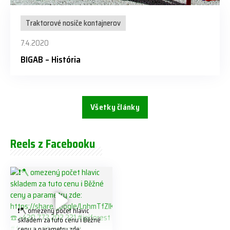
Traktorové nosiče kontajnerov
7.4.2020
BIGAB – História
Všetky články
Reels z Facebooku
❗️🪓 omezený počet hlavic
skladem za tuto cenu ℹ️ Běžné
ceny a parametry zde: