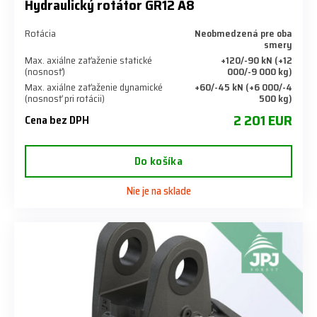
Hydraulický rotátor GR12 A8
Rotácia
Neobmedzená pre oba
smery
Max. axiálne zaťaženie statické
+120/-90 kN (+12
(nosnosť)
000/-9 000 kg)
Max. axiálne zaťaženie dynamické
+60/-45 kN (+6 000/-4
(nosnosť pri rotácii)
500 kg)
2 201 EUR
Cena bez DPH
Do košíka
Nie je na sklade