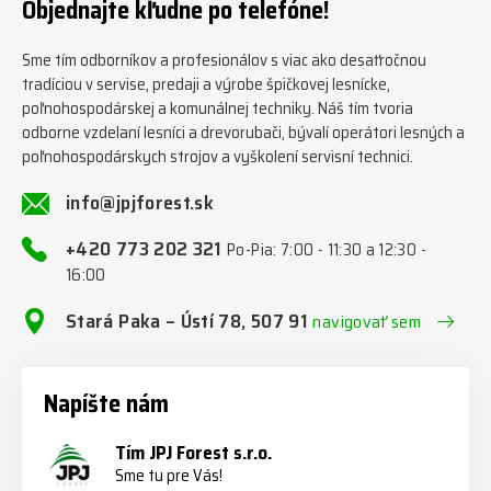
Objednajte kľudne po telefóne!
#firewoodproduction
#firewood #deitmer
Sme tím odborníkov a profesionálov s viac ako desaťročnou
tradíciou v servise, predaji a výrobe špičkovej lesnícke,
poľnohospodárskej a komunálnej techniky. Náš tím tvoria
odborne vzdelaní lesníci a drevorubači, bývalí operátori lesných a
poľnohospodárskych strojov a vyškolení servisní technici.
info@jpjforest.sk
+420 773 202 321
Po-Pia: 7:00 - 11:30 a 12:30 -
16:00
Stará Paka – Ústí 78, 507 91
navigovať sem
Napíšte nám
Tím JPJ Forest s.r.o.
Sme tu pre Vás!