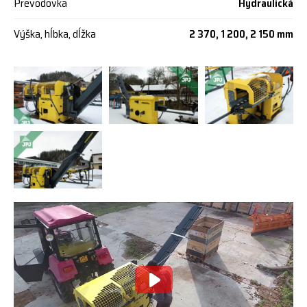
Prevodovka
Hydraulická
Výška, hĺbka, dĺžka
2 370, 1 200, 2 150 mm