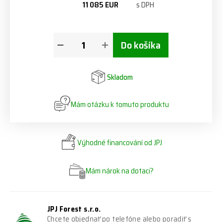
11 085 EUR
s DPH
Do košíka
Skladom
Mám otázku k tomuto produktu
Výhodné financování od JPJ
Mám nárok na dotaci?
JPJ Forest s.r.o.
Chcete objednať po telefóne alebo poradiť s