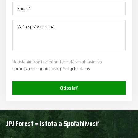
Odoslaním kontaktného formulára súhlasím so
spracovaním mnou poskytnutých údajov
Odoslať
JPJ Forest = Istota a Spoľahlivosť