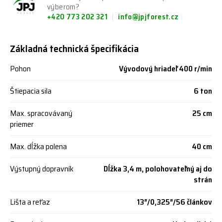
výberom?
+420 773 202 321
info@jpjforest.cz
Základná technická špecifikácia
Pohon
Vývodový hriadeľ 400 r/min
Štiepacia sila
6 ton
Max. spracovávaný
25 cm
priemer
Max. dĺžka polena
40 cm
Výstupný dopravník
Dĺžka 3,4 m, polohovateľný aj do
strán
Lišta a reťaz
13″/0,325″/56 článkov