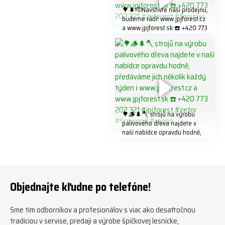
🌳🌲🫡Navštivte naší prodejnu,
budeme rádi! www.jpjforest.cz
a www.jpjforest.sk ☎️ +420 773
202 321 #jpjforest #forsmw
#biojack #regon #vahvajussi
🌳🪵🌲🪓 strojů na výrobu
palivového dřeva najdete v
naší nabídce opravdu hodně,
předáváme jich několik každý
týden ℹ️ www.jpjforest.cz a
www.jpjforest.sk ☎️ +420 773
202 321 #jpjforest #zetor
#firewood #regon
Objednajte kľudne po telefóne!
#firewoodproduction
Sme tím odborníkov a profesionálov s viac ako desaťročnou
tradíciou v servise, predaji a výrobe špičkovej lesnícke,