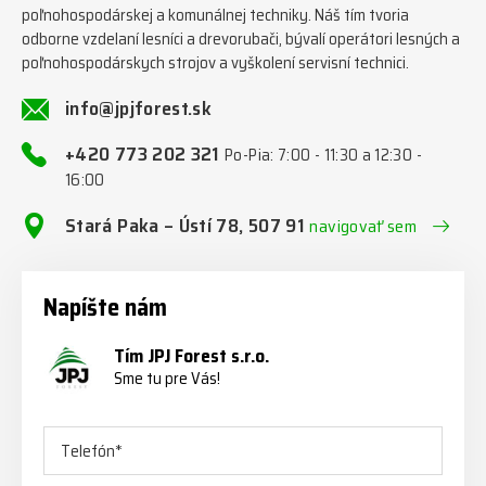
poľnohospodárskej a komunálnej techniky. Náš tím tvoria
odborne vzdelaní lesníci a drevorubači, bývalí operátori lesných a
poľnohospodárskych strojov a vyškolení servisní technici.
info@jpjforest.sk
+420 773 202 321
Po-Pia: 7:00 - 11:30 a 12:30 -
16:00
Stará Paka – Ústí 78, 507 91
navigovať sem
Napíšte nám
Tím JPJ Forest s.r.o.
Sme tu pre Vás!