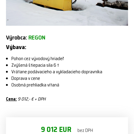
Výrobca:
REGON
Výbava:
Pohon cez vývodový hriadeľ
Zvýšená štiepacia sila 6 t
Vrátane podávacieho a vykladacieho dopravníka
Doprava v cene
Osobná prehliadka vítaná
Cena:
9 012,- € + DPH
9 012 EUR
bez DPH