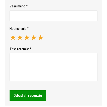
Vaše meno *
Hodnotenie *
★
★
★
★
★
Text recenzie *
Odoslať recenziu