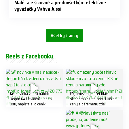
Malé, ale šikovné a predovšetkým efektívne
vyvážačky Vahva Jussi
Všetky články
Reels z Facebooku
❗️🧨 novinka v naší nabídce -
❗️🪓 omezený počet hlavic
Regon R4 ℹ️ k vidění u nás v
skladem za tuto cenu ℹ️ Běžné
Ústí, napište si o ceník:
ceny a parametry zde:
info@jpjforest.com ☎️ +420
https://share.google/LnhmTfZl
773 202 321 #jpjforest #regon
K8W5t7i6o ☎️ +420 773 202
#firewood
321 #jpjforest #forsmw
#firewood #