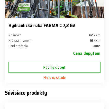
Hydraulická ruka FARMA C 7,2 G2
Nosnosť
62 kNm
Krútiaci moment
16 kNm
Uhol otáčania
380°
Cena dopytom
Rýchly dopyt
Nie je na sklade
Súvisiace produkty