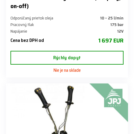
on-off)
Odporúčaný prietok oleja
10 – 25 l/min
Pracovný tlak
175 bar
Napájanie
12V
1 697 EUR
Cena bez DPH od
Rýchly dopyt
Nie je na sklade