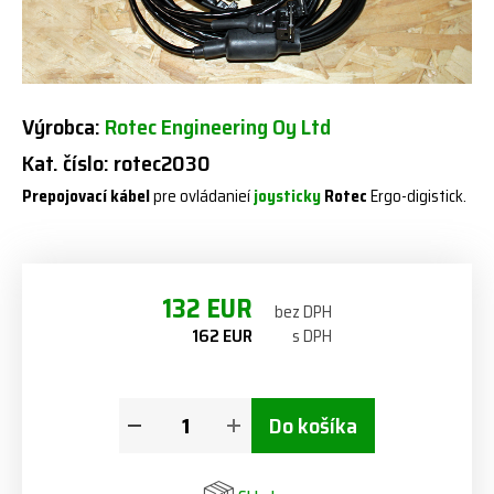
Výrobca:
Rotec Engineering Oy Ltd
Kat. číslo: rotec2030
Prepojovací kábel
pre ovládanieí
joysticky
Rotec
Ergo-digistick.
132 EUR
bez DPH
162 EUR
s DPH
Do košíka