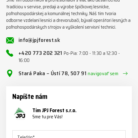
Sme tím odborníkov a profesionálov s viac ako desaťročnou
tradíciou v servise, predaji a výrobe špičkovej lesnícke,
poľnohospodárskej a komunálnej techniky. Náš tím tvoria
odborne vzdelaní lesníci a drevorubači, bývalí operátori lesných a
poľnohospodárskych strojov a vyškolení servisní technici.
info@jpjforest.sk
+420 773 202 321
Po-Pia: 7:00 - 11:30 a 12:30 -
16:00
Stará Paka – Ústí 78, 507 91
navigovať sem
Napíšte nám
Tím JPJ Forest s.r.o.
Sme tu pre Vás!