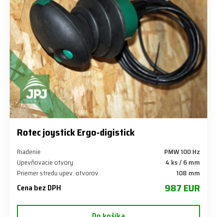
Rotec joystick Ergo-digistick
Riadenie
PMW 100 Hz
Upevňovacie otvory
4 ks / 6 mm
Priemer stredu upev. otvorov
108 mm
987 EUR
Cena bez DPH
Do košíka