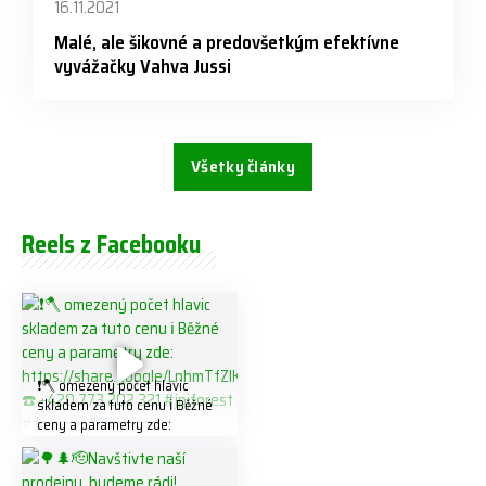
16.11.2021
Malé, ale šikovné a predovšetkým efektívne
vyvážačky Vahva Jussi
Všetky články
Reels z Facebooku
❗️🪓 omezený počet hlavic
skladem za tuto cenu ℹ️ Běžné
ceny a parametry zde:
https://share.google/LnhmTfZl
K8W5t7i6o ☎️ +420 773 202
321 #jpjforest #forsmw