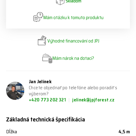
Skladom
Mám otázku k tomuto produktu
Výhodné financování od JPJ
Mám nárok na dotaci?
Jan Jelínek
Chcete objednať po telefóne alebo poradiť s
výberom?
+420 773 202 321
jelinek@jpjforest.cz
Základná technická špecifikácia
Dĺžka
4,5 m