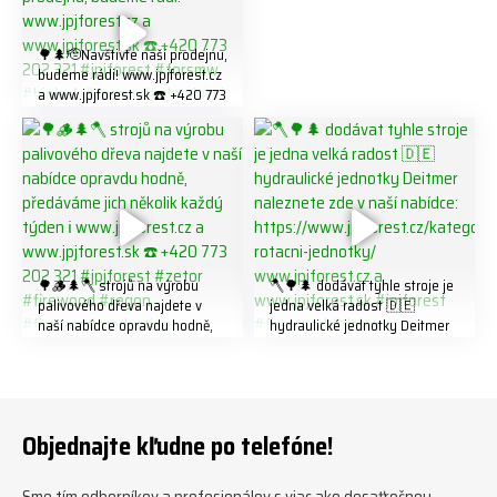
#firewood #
🌳🌲🫡Navštivte naší prodejnu,
budeme rádi! www.jpjforest.cz
a www.jpjforest.sk ☎️ +420 773
202 321 #jpjforest #forsmw
#biojack #regon #vahvajussi
🌳🪵🌲🪓 strojů na výrobu
🪓🌳🌲 dodávat tyhle stroje je
palivového dřeva najdete v
jedna velká radost 🇩🇪
naší nabídce opravdu hodně,
hydraulické jednotky Deitmer
předáváme jich několik každý
naleznete zde v naší nabídce:
týden ℹ️ www.jpjforest.cz a
https://www.jpjforest.cz/kateg
www.jpjforest.sk ☎️ +420 773
orie/multifunkcni-rotacni-
202 321 #jpjforest #zetor
jednotky/ www.jpjforest.cz a
#firewood #regon
www.jpjforest.sk #jpjforest
Objednajte kľudne po telefóne!
#firewoodproduction
#firewood #deitmer