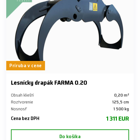
Príruba v cene
Lesnícky drapák FARMA 0.20
Obsah klieští
0,20 m²
Roztvorenie
125,5 cm
Nosnosť
1 500 kg
1 311 EUR
Cena bez DPH
Do košíka