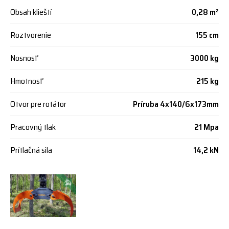
Obsah klieští
0,28 m²
Roztvorenie
155 cm
Nosnosť
3000 kg
Hmotnosť
215 kg
Otvor pre rotátor
Príruba 4x140/6x173mm
Pracovný tlak
21 Mpa
Prítlačná sila
14,2 kN