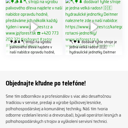
#biojack #regon #vahvajussi
🌳🪵🌲🪓 strojů na výrobu
🪓🌳🌲 dodávat tyhle stroje je
palivového dřeva najdete v
jedna velká radost 🇩🇪
naší nabídce opravdu hodně,
hydraulické jednotky Deitmer
předáváme jich několik každý
naleznete zde v naší nabídce:
týden ℹ️ www.jpjforest.cz a
https://www.jpjforest.cz/kateg
www.jpjforest.sk ☎️ +420 773
orie/multifunkcni-rotacni-
202 321 #jpjforest #zetor
jednotky/ www.jpjforest.cz a
#firewood #regon
www.jpjforest.sk #jpjforest
Objednajte kľudne po telefóne!
#firewoodproduction
#firewood #deitmer
Sme tím odborníkov a profesionálov s viac ako desaťročnou
tradíciou v servise, predaji a výrobe špičkovej lesnícke,
poľnohospodárskej a komunálnej techniky. Náš tím tvoria
odborne vzdelaní lesníci a drevorubači, bývalí operátori lesných a
poľnohospodárskych strojov a vyškolení servisní technici.