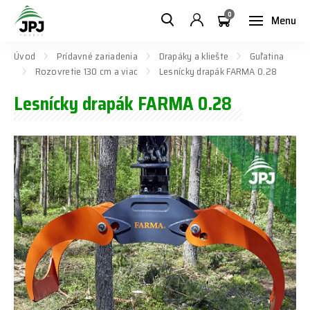
0
Menu
Úvod
Prídavné zariadenia
Drapáky a kliešte
Guľatina
Rozovretie 130 cm a viac
Lesnícky drapák FARMA 0.28
Lesnícky drapák FARMA 0.28