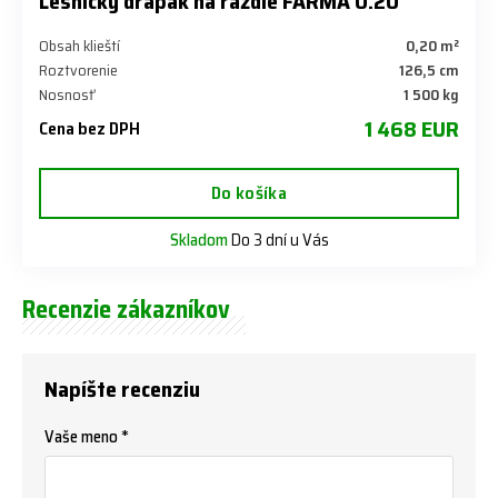
Lesnícky drapák na raždie FARMA 0.20
Obsah klieští
0,20 m²
Roztvorenie
126,5 cm
Nosnosť
1 500 kg
1 468 EUR
Cena bez DPH
Do košíka
Skladom
Do 3 dní u Vás
Recenzie zákazníkov
Napíšte recenziu
Vaše meno *