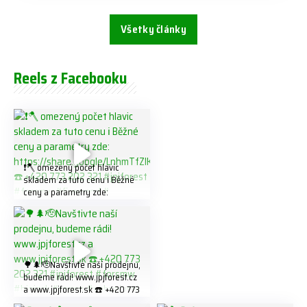
Všetky články
Reels z Facebooku
❗️🪓 omezený počet hlavic
skladem za tuto cenu ℹ️ Běžné
ceny a parametry zde:
https://share.google/LnhmTfZl
K8W5t7i6o ☎️ +420 773 202
321 #jpjforest #forsmw
#firewood #
🌳🌲🫡Navštivte naší prodejnu,
budeme rádi! www.jpjforest.cz
a www.jpjforest.sk ☎️ +420 773
202 321 #jpjforest #forsmw