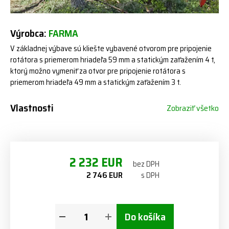
Výrobca:
FARMA
V základnej výbave sú kliešte vybavené otvorom pre pripojenie
rotátora s priemerom hriadeľa 59 mm a statickým zaťažením 4 t,
ktorý možno vymeniť za otvor pre pripojenie rotátora s
priemerom hriadeľa 49 mm a statickým zaťažením 3 t.
Vlastnosti
Zobraziť všetko
2 232 EUR
bez DPH
2 746 EUR
s DPH
Do košíka