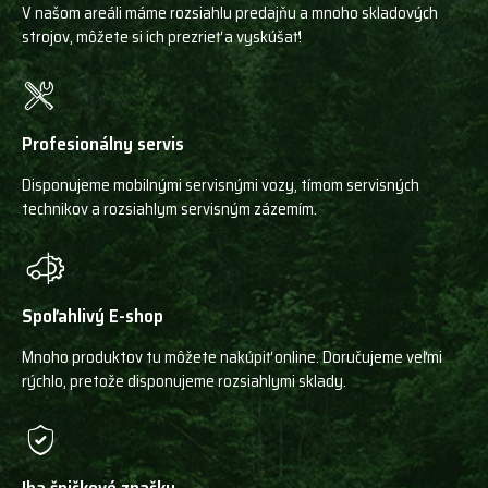
V našom areáli máme rozsiahlu predajňu a mnoho skladových
strojov, môžete si ich prezrieť a vyskúšať!
Profesionálny servis
Disponujeme mobilnými servisnými vozy, tímom servisných
technikov a rozsiahlym servisným zázemím.
Spoľahlivý E-shop
Mnoho produktov tu môžete nakúpiť online. Doručujeme veľmi
rýchlo, pretože disponujeme rozsiahlymi sklady.
Iba špičkové značky