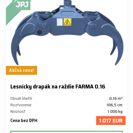
Akčná cena!
Lesnícky drapák na raždie FARMA 0.16
Obsah klieští
0,16 m²
Roztvorenie
106,5 cm
Nosnosť
1 000 kg
1 017 EUR
Cena bez DPH