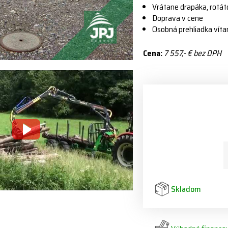
Vrátane drapáka, rotát
Doprava v cene
Osobná prehliadka víta
Cena:
7 557,- € bez DPH
Skladom