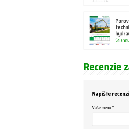
Porov
techn
hydrau
Stiahn
Recenzie 
Napíšte recenz
Vaše meno *