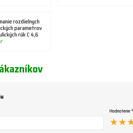
nanie rozdielnych
ických parametrov
lických rúk C 4,6
uť
zákazníkov
iu
Hodnotenie 
★
★