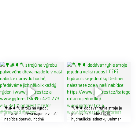
🌳🪵🌲🪓 strojů na výrobu
🪓🌳🌲 dodávat tyhle stroje je
palivového dřeva najdete v naší
jedna velká radost 🇩🇪
nabídce opravdu hodně,
hydraulické jednotky Deitmer
předáváme jich několik každý
naleznete zde v naší nabídce:
týden ℹ️ www.jpjforest.cz a
https://www.jpjforest.cz/kategori
www.jpjforest.sk ☎️ +420 773
e/multifunkcni-rotacni-jednotky/