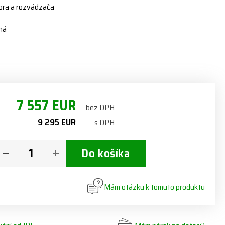
ora a rozvádzača
ná
7 557 EUR
bez DPH
9 295 EUR
s DPH
Do košíka
Mám otázku k tomuto produktu