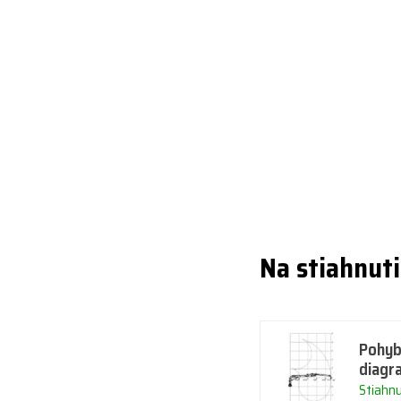
Na stiahnut
Pohyb
diagr
Stiahn