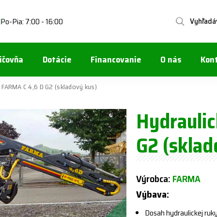
Vyhľadá
Po-Pia: 7:00 - 16:00
1
ičovňa
Dotácie
Financovanie
O nás
Kon
a FARMA C 4,6 D G2 (skladový kus)
Hydrauli
G2 (sklad
Výrobca:
FARMA
Výbava:
Dosah hydraulickej ruk