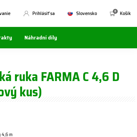
0
vanie
Prihlásiť sa
Slovensko
Košík
takty
Náhradní díly
cká ruka FARMA C 4,6 D
ový kus)
y 4,6 m