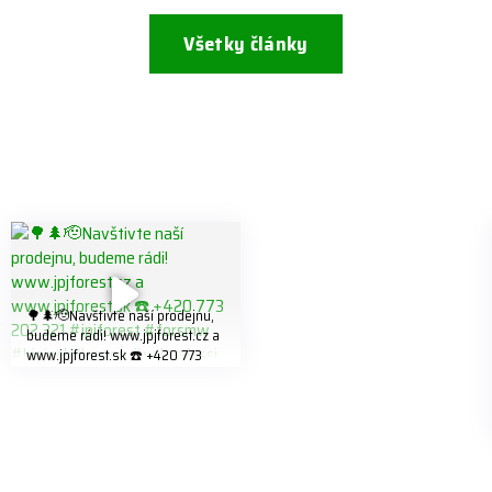
Všetky články
🌳🌲🫡Navštivte naší prodejnu,
budeme rádi! www.jpjforest.cz a
www.jpjforest.sk ☎️ +420 773
202 321 #jpjforest #forsmw
#biojack #regon #vahvajussi