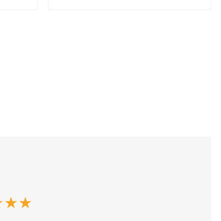
*
★
★
★