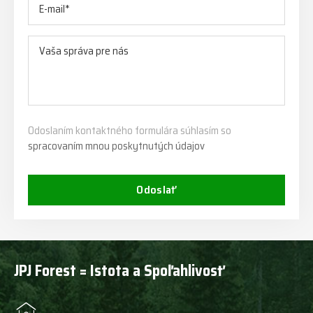
Odoslaním kontaktného formulára súhlasím so
spracovaním mnou poskytnutých údajov
Odoslať
JPJ Forest = Istota a Spoľahlivosť