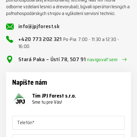
odborne vzdelaní lesníci a drevorubači, bývalí operátori lesných a
poľnohospodárskych strojov a vyškolení servisní technici.
info@jpjforest.sk
+420 773 202 321
Po-Pia: 7:00 - 11:30 a 12:30 -
16:00
Stará Paka – Ústí 78, 507 91
navigovať sem
Napíšte nám
Tím JPJ Forest s.r.o.
Sme tu pre Vás!