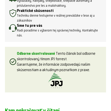
Vyvážačky, navijaky, štiepkovače, štiepacie automaty a
príslušenstvo pre les a malotraktory.
Praktické skúsenosti
Techniku ​​denne testujeme v reálnej prevádzke v lese aj u
zákazníkov
Sme tu pre vás
Radi poradíme s výberom tej správnej techniky. Kontaktujte
nás.
Odborne skontrolované
Tento článok bol odborne
skontrolovaný tímom JPJ forrest.
Garantujeme, že informácie zodpovedajú našim
skúsenostiam a aktuálnym poznatkom z praxe.
Kam pokračovať v čítaní