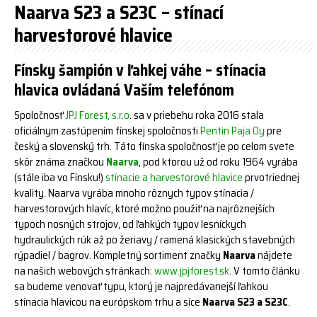
Naarva S23 a S23C – stínací
harvestorové hlavice
Fínsky šampión v ľahkej váhe – stínacia
hlavica ovládaná Vaším telefónom
Spoločnosť
JPJ Forest, s.r.o
. sa v priebehu roka 2016 stala
oficiálnym zastúpením fínskej spoločnosti
Pentin Paja Oy
pre
český a slovenský trh. Táto fínska spoločnosť je po celom svete
skôr známa značkou
Naarva
, pod ktorou už od roku 1964 vyrába
(stále iba vo Fínsku!)
stínacie a harvestorové hlavice
prvotriednej
kvality. Naarva vyrába mnoho rôznych typov stínacia /
harvestorových hlavíc, ktoré možno použiť na najrôznejších
typoch nosných strojov, od ľahkých typov lesníckych
hydraulických rúk až po žeriavy / ramená klasických stavebných
rýpadiel / bagrov. Kompletný sortiment značky
Naarva
nájdete
na našich webových stránkach:
www.jpjforest.sk
. V tomto článku
sa budeme venovať typu, ktorý je najpredávanejší ľahkou
stínacia hlavicou na európskom trhu a síce
Naarva S23 a S23C
.