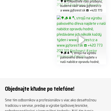
🌳🌲🫡Navštivte naší prodejnu,
budeme rádi! www.jpjforest.cz
a www.jpjforest.sk ☎️ +420 773
202 321 #jpjforest #forsmw
#biojack #regon #vahvajussi
🌳🪵🌲🪓 strojů na výrobu
palivového dřeva najdete v
naší nabídce opravdu hodně,
předáváme jich několik každý
týden ℹ️ www.jpjforest.cz a
www.jpjforest.sk ☎️ +420 773
202 321 #jpjforest #zetor
#firewood #regon
Objednajte kľudne po telefóne!
#firewoodproduction
Sme tím odborníkov a profesionálov s viac ako desaťročnou
tradíciou v servise, predaji a výrobe špičkovej lesnícke,
poľnohospodárskej a komunálnej techniky. Náš tím tvoria