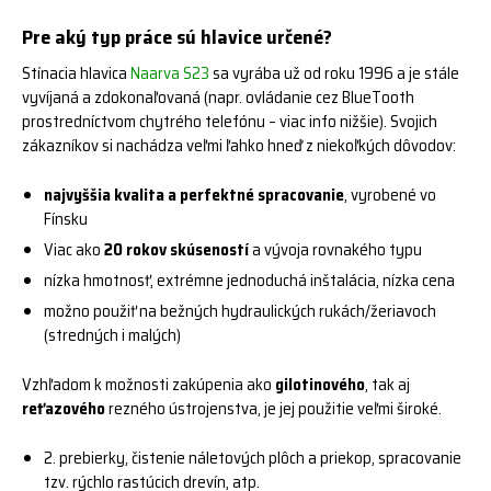
Pre aký typ práce sú hlavice určené?
Stínacia hlavica
Naarva S23
sa vyrába už od roku 1996 a je stále
vyvíjaná a zdokonaľovaná (napr. ovládanie cez BlueTooth
prostredníctvom chytrého telefónu – viac info nižšie). Svojich
zákazníkov si nachádza veľmi ľahko hneď z niekoľkých dôvodov:
najvyššia kvalita a perfektné spracovanie
, vyrobené vo
Fínsku
Viac ako
20 rokov skúseností
a vývoja rovnakého typu
nízka hmotnosť, extrémne jednoduchá inštalácia, nízka cena
možno použiť na bežných hydraulických rukách/žeriavoch
(stredných i malých)
Vzhľadom k možnosti zakúpenia ako
gilotinového
, tak aj
reťazového
rezného ústrojenstva, je jej použitie veľmi široké.
2. prebierky, čistenie náletových plôch a priekop, spracovanie
tzv. rýchlo rastúcich drevín, atp.