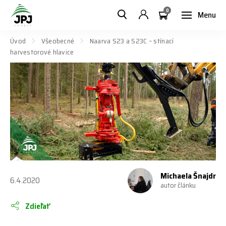
0
Menu
Úvod
Všeobecné
Naarva S23 a S23C – stínací
harvestorové hlavice
Michaela Šnajdr
6.4.2020
autor článku
Zdieľať