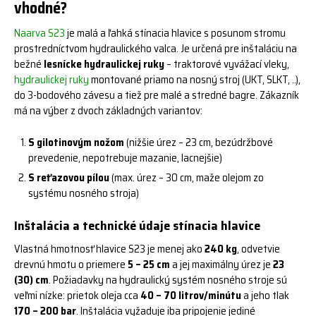
vhodné?
Naarva S23
je malá a ľahká stínacia hlavice s posunom stromu
prostredníctvom hydraulického valca. Je určená pre inštaláciu na
bežné
lesnícke hydraulickej ruky
– traktorové vyvážací vleky,
hydraulickej ruky
montované priamo na nosný stroj (UKT, SLKT, ..),
do 3-bodového závesu a tiež pre malé a stredné bagre. Zákazník
má na výber z dvoch základných variantov:
S gilotinovým nožom
(nižšie úrez – 23 cm, bezúdržbové
prevedenie, nepotrebuje mazanie, lacnejšie)
S reťazovou pílou
(max. úrez – 30 cm, maže olejom zo
systému nosného stroja)
Inštalácia a technické údaje stínacia hlavice
Vlastná hmotnosť hlavice S23 je menej ako
240 kg
, odvetvie
drevnú hmotu o priemere
5 – 25 cm
a jej maximálny úrez je
23
(30) cm
. Požiadavky na hydraulický systém nosného stroje sú
veľmi nízke: prietok oleja cca
40 – 70 litrov/minútu
a jeho tlak
170 – 200 bar
. Inštalácia vyžaduje iba pripojenie jediné