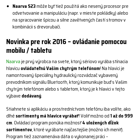
Naarva S23
môže byť tiež použitá ako nesený procesor pre
odvetvovanie a manipuláciu (napr. v mieste pokládky) alebo
na spracovanie špicou a silne zavětvených častí stromov v
kombinácii s drevorubači.
Novinka pre rok 2016 – ovládanie pomocou
mobilu / tabletu
Naarva
je prvý výrobca na svete, ktorý sériovo vyrába stínacia
hlavicu
ovládateľnú Vaším chytrým telefónom
! Na hlavici je
namontovaný špeciálny hydraulický rozvádzač vybavený
prevodníkom signálu Bluetooth, ktorý komunikuje buď s Vašim
chytrým telefónom alebo s tabletom, ktorý je k hlavici v tejto
výbave
dodávaný
.
Stiahnete si aplikáciu a prostredníctvom telefónu iba volíte, ako
dlhé
sortimenty má hlavice vyrábať
! Voliť možno od
1 až do 999
cm
. Ovládací program ponúka možnosť
4 uložených dĺžok
sortimentov
, ktoré vyrábate najčastejšie (možno ich meniť).
Program tiež zaznamenáva dáta o vykonanej práci –