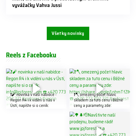
vyvážačky Vahva Jussi
Všetky novinky
Reels z Facebooku
❗️🧨 novinka v naší nabídce -
❗️🪓 omezený počet hlavic
Regon R4 ℹ️ k vidění u nás v
skladem za tuto cenu ℹ️ Běžné
Ústí, napište si o ceník:
ceny a parametry zde:
info@jpjforest.com ☎️ +420
https://share.google/LnhmTfZl
773 202 321 #jpjforest #regon
K8W5t7i6o ☎️ +420 773 202
#firewood
321 #jpjforest #forsmw
#firewood #