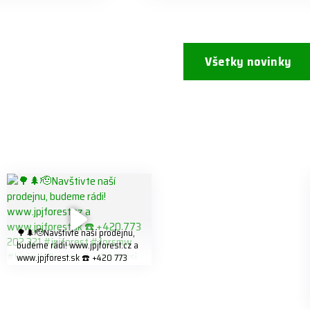
Všetky novinky
🌳🌲🫡Navštivte naší prodejnu,
budeme rádi! www.jpjforest.cz a
www.jpjforest.sk ☎️ +420 773
202 321 #jpjforest #forsmw
#biojack #regon #vahvajussi