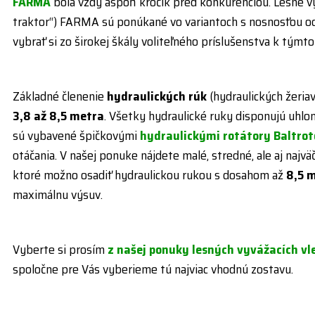
FARMA
bola vždy aspoň krôčik pred konkurenciou. Lesné vy
traktor“) FARMA sú ponúkané vo variantoch s nosnosťou o
vybrať si zo širokej škály voliteľného príslušenstva k týmt
Základné členenie
hydraulických rúk
(hydraulických žeria
3,8 až 8,5 metra
. Všetky hydraulické ruky disponujú uhlo
sú vybavené špičkovými
hydraulickými rotátory Baltrot
otáčania. V našej ponuke nájdete malé, stredné, ale aj najvä
ktoré možno osadiť hydraulickou rukou s dosahom až
8,5 
maximálnu výsuv.
Vyberte si prosím
z našej ponuky lesných vyvážacích vl
spoločne pre Vás vyberieme tú najviac vhodnú zostavu.