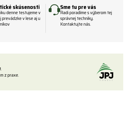
tické skúsenosti
Sme tu pre vás
ku ​​denne testujeme v
Radi poradíme s výberom tej
j prevádzke v lese aj u
správnej techniky.
níkov
Kontaktujte nás.
.
m z praxe.