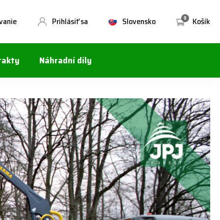
0
vanie
Prihlásiť sa
Slovensko
Košík
takty
Náhradní díly