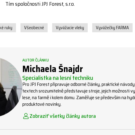
Tím spoločnosti JPJ Forest, s.r.o.
ké ruky
Všeobecné
Vyvážacie vleky
Vyvážečky FARMA
AUTOR ČLÁNKU
Michaela Šnajdr
Specialistka na lesní techniku
Pro JPJ Forest připravuje odborné články, praktické návody
textech srozumitelně představuje stroje, jejich možnosti vyu
lese, na farmě i kolem domu. Zaměřuje se především na hydra
produktové novinky.
Zobraziť všetky články autora