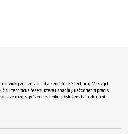
 a novinky ze světa lesní a zemědělské techniky. Ve svých
žití i technická řešení, která usnadňují každodenní práci v
ulické ruky, vyvážecí techniku, příslušenství a aktuální