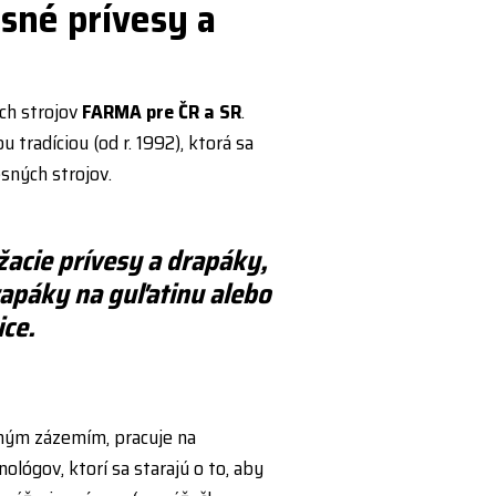
esné prívesy a
ch strojov
FARMA pre ČR a SR
.
radíciou (od r. 1992), ktorá sa
esných strojov.
acie prívesy a drapáky,
rapáky na guľatinu alebo
ice.
lným zázemím, pracuje na
lógov, ktorí sa starajú o to, aby