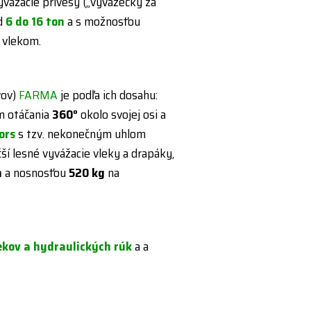
vážacie prívesy („vyvážečky za
d
6 do 16 ton
a s možnosťou
o vlekom.
vov)
FARMA
je podľa ich dosahu:
m otáčania
360°
okolo svojej osi a
ors
s tzv. nekonečným uhlom
čší lesné vyvážacie vleky a drapáky,
m
a nosnosťou
520 kg
na
ekov a hydraulických rúk
a a