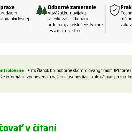
 praxe
Odborné zameranie
Prak
 predajom,
Vyvážačky, navijaky,
Techni
stovaním lesnej
štiepkovače, štiepacie
reálne
automaty a príslušenstvo pre
zákaz
les a malotraktory.
ontrolované
Tento článok bol odborne skontrolovaný tímom JPJ forrest
 že informácie zodpovedajú našim skúsenostiam a aktuálnym poznatko
ovať v čítaní