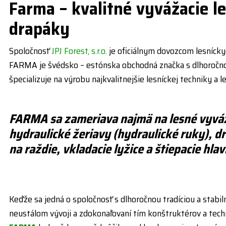
Farma – kvalitné vyvážacie l
drapáky
Spoločnosť
JPJ Forest, s.r.o.
je oficiálnym dovozcom lesnícky
FARMA je švédsko – estónska obchodná značka s dlhoročnou t
špecializuje na výrobu najkvalitnejšie lesníckej techniky a l
FARMA sa zameriava najmä na lesné vyváž
hydraulické žeriavy (hydraulické ruky), d
na raždie, vkladacie lyžice a štiepacie hlav
Keďže sa jedná o spoločnosť s dlhoročnou tradíciou a stabi
neustálom vývoji a zdokonaľovaní tím konštruktérov a techno