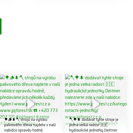
🌳🪵🌲🪓 strojů na výrobu
🪓🌳🌲 dodávat tyhle stroje je
palivového dřeva najdete v naší
jedna velká radost 🇩🇪
nabídce opravdu hodně,
hydraulické jednotky Deitmer