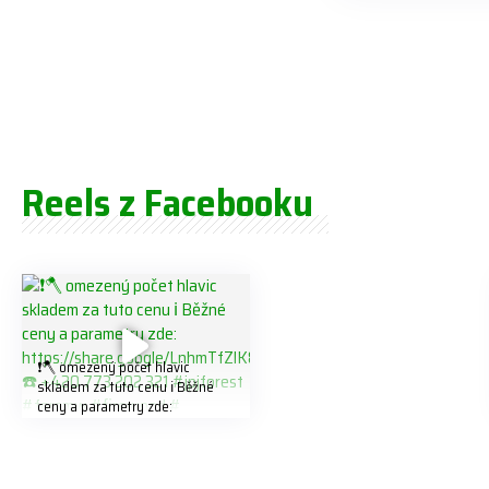
Reels z Facebooku
❗️🪓 omezený počet hlavic
skladem za tuto cenu ℹ️ Běžné
ceny a parametry zde:
https://share.google/LnhmTfZlK
8W5t7i6o ☎️ +420 773 202 321
#jpjforest #forsmw #firewood
#